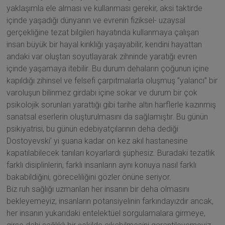
yaklaşımla ele alması ve kullanması gerekir, aksi taktirde
içinde yaşadığı dünyanın ve evrenin fiziksel- uzaysal
gerçekliğine tezat bilgileri hayatında kullanmaya çalışan
insan büyük bir hayal kırıklığı yaşayabilir, kendini hayattan
andaki var oluştan soyutlayarak zihninde yaratığı evren
içinde yaşamaya itebilir. Bu durum dehaların çoğunun içine
kapıldığı zihinsel ve felsefi çarpıtmalarla oluşmuş ”yalancı” bir
varoluşun bilinmez girdabı içine sokar ve durum bir çok
psikolojik sorunları yarattığı gibi tarihe altın harflerle kazınmış
sanatsal eserlerin oluşturulmasını da sağlamıştır. Bu günün
psikiyatrisi, bu günün edebiyatçılarının deha dediği
Dostoyevski’ yi şuana kadar on kez akıl hastanesine
kapatılabilecek tanıları koyarlardı şüphesiz. Buradaki tezatlık
farklı disiplinlerin, farklı insanların aynı konuya nasıl farklı
bakabildiğini, göreceliliğini gözler önüne seriyor.
Biz ruh sağlığı uzmanları her insanın bir deha olmasını
bekleyemeyiz, insanların potansiyelinin farkındayızdır ancak,
her insanın yukarıdaki entelektüel sorgulamalara girmeye,