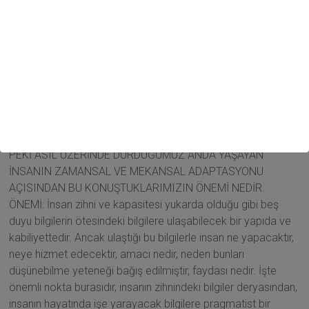
çarpıtmadır, yada
üst bilişsel sezgi
odaklı sihirli bilgiler
midir? Burada üzerinde durduğumuz asıl mesele bilginin,
hastalıkların, yargıların, referans noktaları nelerdir yani
kaynağı nelerdir?
Gördüğünüz gibi yukarıda üzerinde durduğumuz bir çok konu,
felsefi derinlik açısından ele alındı, aklın sorduğu bu sorular
nesnel dünyada karşılığını bulamasa dahi insan aklı
tarafından kabul edilebilir, mantıklı bir şekilde benimsenebilir
olabilmektedir.
PEKİ ASIL ÜZERİNDE DURDUĞUMUZ ANDA YAŞAYAN
İNSANIN ZAMANSAL VE MEKANSAL ADAPTASYONU
AÇISINDAN BU KONUŞTUKLARIMIZIN ÖNEMİ NEDİR.
ÖNEMİ: İnsan zihni ve kapasitesi yukarda olduğu gibi beş
duyu bilgilerin ötesindeki bilgilere ulaşabilecek bir yapıda ve
kabiliyettedir. Ancak ulaştığı bu bilgilerle insan ne yapacaktır,
neye hizmet edecektir, amacı nedir, neden bunları
düşünebilme yeteneği bağış edilmiştir, faydası nedir. İşte
önemli nokta burasıdır, insanın zihnindeki bilgiler deryasından,
insanın hayatında işe yarayacak bilgilere pragmatist bir