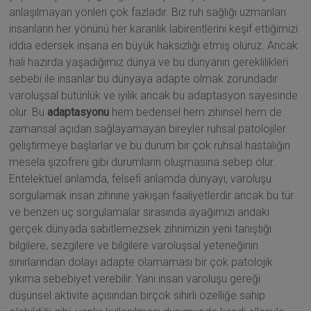
anlaşılmayan yönleri çok fazladır. Biz ruh sağlığı uzmanları
insanların her yönünü her karanlık labirentlerini keşif ettiğimizi
iddia edersek insana en büyük haksızlığı etmiş oluruz. Ancak
hali hazırda yaşadığımız dünya ve bu dünyanın gereklilikleri
sebebi ile insanlar bu dünyaya adapte olmak zorundadır
varoluşsal bütünlük ve iyilik ancak bu adaptasyon sayesinde
olur. Bu
adaptasyonu
hem bedensel hem zihinsel hem de
zamansal açıdan sağlayamayan bireyler ruhsal patolojiler
geliştirmeye başlarlar ve bu durum bir çok ruhsal hastalığın
mesela şizofreni gibi durumların oluşmasına sebep olur.
Entelektüel anlamda, felsefi anlamda dünyayı, varoluşu
sorgulamak insan zihnine yakışan faaliyetlerdir ancak bu tür
ve benzeri uç sorgulamalar sırasında ayağımızı andaki
gerçek dünyada sabitlemezsek zihnimizin yeni tanıştığı
bilgilere, sezgilere ve bilgilere varoluşsal yeteneğinin
sınırlarından dolayı adapte olamaması bir çok patolojik
yıkıma sebebiyet verebilir. Yani insan varoluşu gereği
düşünsel aktivite açısından birçok sihirli özelliğe sahip