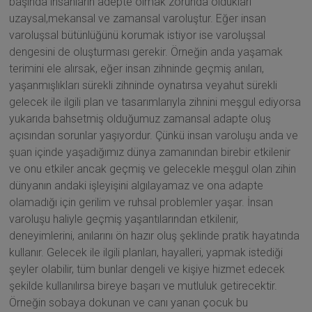
başında insanların adepte olmak zorunda oldukları
uzaysal,mekansal ve zamansal varoluştur. Eğer insan
varoluşsal bütünlüğünü korumak istiyor ise varoluşsal
dengesini de oluşturması gerekir. Örneğin anda yaşamak
terimini ele alırsak, eğer insan zihninde geçmiş anıları,
yaşanmışlıkları sürekli zihninde oynatırsa veyahut sürekli
gelecek ile ilgili plan ve tasarımlarıyla zihnini meşgul ediyorsa
yukarıda bahsetmiş olduğumuz zamansal adapte oluş
açısından sorunlar yaşıyordur. Çünkü insan varoluşu anda ve
şuan içinde yaşadığımız dünya zamanından birebir etkilenir
ve onu etkiler ancak geçmiş ve gelecekle meşgul olan zihin
dünyanın andaki işleyişini algılayamaz ve ona adapte
olamadığı için gerilim ve ruhsal problemler yaşar. İnsan
varoluşu haliyle geçmiş yaşantılarından etkilenir,
deneyimlerini, anılarını ön hazır oluş şeklinde pratik hayatında
kullanır. Gelecek ile ilgili planları, hayalleri, yapmak istediği
şeyler olabilir, tüm bunlar dengeli ve kişiye hizmet edecek
şekilde kullanılırsa bireye başarı ve mutluluk getirecektir.
Örneğin sobaya dokunan ve canı yanan çocuk bu