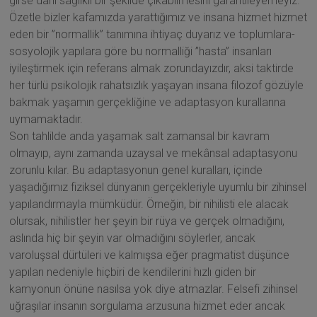
girse dahi sağlıklı bir şekilde çıkabilmesini garantileyemeyiz.
Özetle bizler kafamızda yarattığımız ve insana hizmet hizmet
eden bir ”normallik” tanımına ihtiyaç duyarız ve toplumlara-
sosyolojik yapılara göre bu normalliği ”hasta” insanları
iyileştirmek için referans almak zorundayızdır, aksi taktirde
her türlü psikolojik rahatsızlık yaşayan insana filozof gözüyle
bakmak yaşamın gerçekliğine ve adaptasyon kurallarına
uymamaktadır.
Son tahlilde anda yaşamak salt zamansal bir kavram
olmayıp, aynı zamanda uzaysal ve mekânsal adaptasyonu
zorunlu kılar. Bu adaptasyonun genel kuralları, içinde
yaşadığımız fiziksel dünyanın gerçekleriyle uyumlu bir zihinsel
yapılandırmayla mümküdür. Örneğin, bir nihilisti ele alacak
olursak, nihilistler her şeyin bir rüya ve gerçek olmadığını,
aslında hiç bir şeyin var olmadığını söylerler, ancak
varoluşsal dürtüleri ve kalmışsa eğer pragmatist düşünce
yapıları nedeniyle hiçbiri de kendilerini hızlı giden bir
kamyonun önüne nasılsa yok diye atmazlar. Felsefi zihinsel
uğraşılar insanın sorgulama arzusuna hizmet eder ancak