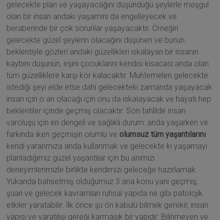
gelecekte plan ve yaşayacağını düşündüğü şeylerle meşgul
olan bir insan andaki yaşamını da engelleyecek ve
beraberinde bir çok sorunlar yaşayacaktır. Örneğin
gelecekte güzel şeylerin olacağını düşünen ve bunun
beklentiyle gözleri andaki güzellikleri ıskalayan bir insanın
kaybını düşünün, eşini çocuklarını kendisi kısacası anda olan
tüm güzelliklere karşı kör kalacaktır. Muhtemelen gelecekte
istediği şeyi elde etse dahi gelecekteki zamanda yaşayacak
insan için o an olacağı için onu da ıskalayacak ve hayatı hep
beklentiler içinde geçmiş olacaktır. Son tahlilde insan
varoluşu için en dengeli ve sağlıklı durum: anda yaşarken ve
farkında iken geçmişin olumlu ve
olumsuz tüm yaşantılarını
kendi yararımıza anda kullanmak ve gelecekte ki yaşamayı
planladığımız güzel yaşantılar için bu anımızı
deneyimlerimizle birlikte kendimizi geleceğe hazırlamak.
Yukarıda bahsetmiş olduğumuz 3 ana konu yani geçmiş,
şuan ve gelecek kavramları ruhsal yapıda ne gibi patolojik
etkiler yaratabilir. İlk önce şu ön kabulü bilmek gerekir, insan
yapısı ve yaratılışı gereği karmaşık bir yapıdır. Bilinmeyen ve