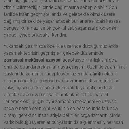
olabildiği gibi, yanlış kullanılması durumunda kendi elleriyle
zihnini bilinmezliğin içinde dağılmasına sebep olabilir. Son
tahlilde insan geçmişte, anda ve gelecekte olmak üzere
dağılmış bir şekilde yaşar anacak bunlar arasındaki hassas
dengeyi kuramaz ise bir çok ruhsal, yaşamsal problemler
girdabı içinde bulacaktır kendini.
Yukarıdaki yazımızda özellikle üzerinde durduğumuz anda
yaşamak teorisini geçmiş-an-gelecek düzleminde
zamansal-mekânsal-uzaysal
adaptasyon ile ilişkisini göz
önünde bulundurarak anlatmaya çalıştım. Özellikle yazımın ilk
başlarında zamansal adaptasyon üzerinde ağırlıklı olarak
durdum ancak anda yaşamak kavramını salt zamansal bir
bakış açısı olarak düşünmek kesinlikle yanlıştır, anda var
olmak kavramı zamansal olarak akan nehirle paralel
ilerlemek olduğu gibi aynı zamanda mekânsal ve uzaysal
anda o nehrin serinliğini, varlığının da beraberinde farkında
olmayı gerektirir. İnsan adıyla belirtilen organizmanın içinde
varlık bulduğu uyaranlar dünyasının da algılanması yine insan