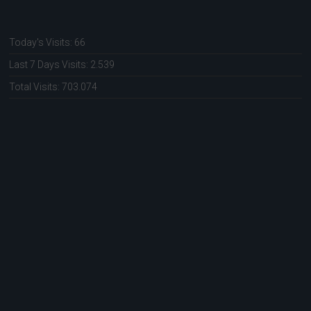
Today's Visits:
66
Last 7 Days Visits:
2.539
Total Visits:
703.074