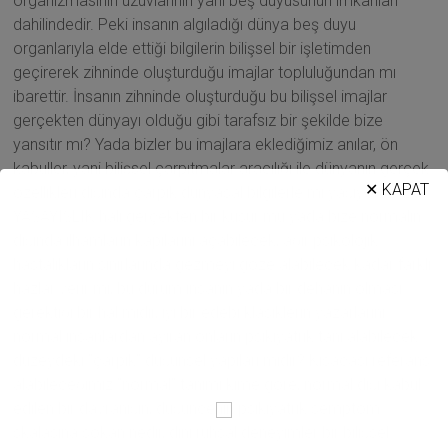
organizmasının uzuvlarının yani beş duyusunun imkanları
dahilindedir. Peki insanın algıladığı dünya beş duyu
organlarıyla elde ettiği bilgilerin bilişsel bir işletimden
geçirerek zihninde oluşturduğu imajlar topluluğundan mı
ibarettir. İnsanın zihninde oluşturduğu bu bilişsel imajlar
gerçekten dünyayı olduğu gibi tarafsız bir şekilde bize
yansıtır mı? Yada bizler bu imajlara eklediğimiz anılar, ön
kabuller, yani bilişsel çarpıtmalar aracılığı ile dünyanın gerçek
✕ KAPAT
özellikleri dışında çarpık dünyasal bilgilerle mi yaşıyoruz. Bu
YAŞAYIŞLIK hali gerçekten bir kusur mu yada bize normalin
dışında ilhamların kapılarını açabilecek, ağır psikolojik
hastalıkların sınırlarında gezmeyi göze alabilecek kadar farklı
hazlar verir mi, bu durum insanın yada bir dehanın olması
gerektiği bir hal midir, iyi bir edebi klasiklerin yazarlarını
normal insanlardan ayıran onların psikiyatrik tanı alabilecek
düzeydeki ”çarpık” düşünsel yapıları mıdır? Kısacası referans
alabileceğimiz ”normal” tanımı kime göre, normal dışı kabul
edilen bir davranışın, düşüncenin psikiyatrik semptom
skalasına sokan nedir, dini ruhsal deneyimler bir bilişsel