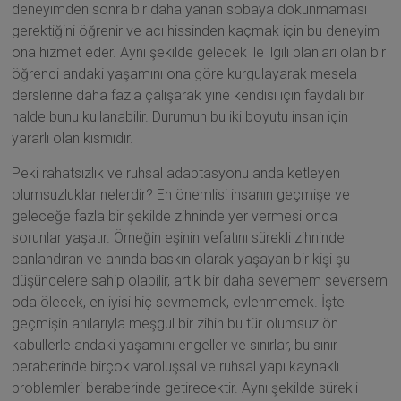
deneyimden sonra bir daha yanan sobaya dokunmaması
gerektiğini öğrenir ve acı hissinden kaçmak için bu deneyim
ona hizmet eder. Aynı şekilde gelecek ile ilgili planları olan bir
öğrenci andaki yaşamını ona göre kurgulayarak mesela
derslerine daha fazla çalışarak yine kendisi için faydalı bir
halde bunu kullanabilir. Durumun bu iki boyutu insan için
yararlı olan kısmıdır.
Peki rahatsızlık ve ruhsal adaptasyonu anda ketleyen
olumsuzluklar nelerdir? En önemlisi insanın geçmişe ve
geleceğe fazla bir şekilde zihninde yer vermesi onda
sorunlar yaşatır. Örneğin eşinin vefatını sürekli zihninde
canlandıran ve anında baskın olarak yaşayan bir kişi şu
düşüncelere sahip olabilir, artık bir daha sevemem seversem
oda ölecek, en iyisi hiç sevmemek, evlenmemek. İşte
geçmişin anılarıyla meşgul bir zihin bu tür olumsuz ön
kabullerle andaki yaşamını engeller ve sınırlar, bu sınır
beraberinde birçok varoluşsal ve ruhsal yapı kaynaklı
problemleri beraberinde getirecektir. Aynı şekilde sürekli