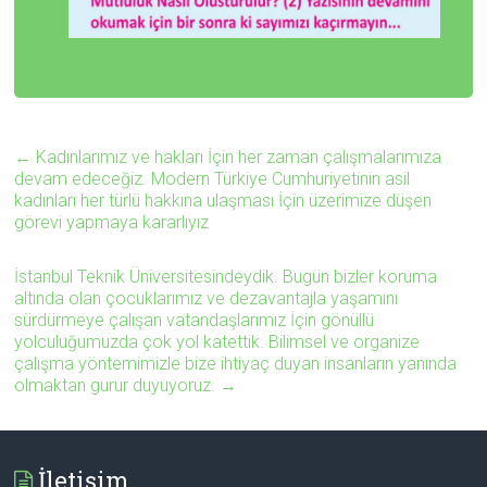
←
Kadınlarımız ve hakları İçin her zaman çalışmalarımıza
devam edeceğiz. Modern Türkiye Cumhuriyetinin asil
kadınları her türlü hakkına ulaşması İçin üzerimize düşen
görevi yapmaya kararlıyız
İstanbul Teknik Üniversitesindeydik. Bugün bizler koruma
altında olan çocuklarımız ve dezavantajla yaşamını
sürdürmeye çalışan vatandaşlarımız İçin gönüllü
yolculuğumuzda çok yol katettik. Bilimsel ve organize
çalışma yöntemimizle bize ihtiyaç duyan insanların yanında
olmaktan gurur duyuyoruz.
→
İletişim