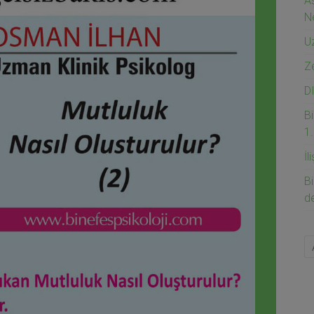
Aş
Ne
U
Z
D
Bi
1
İl
Bi
d