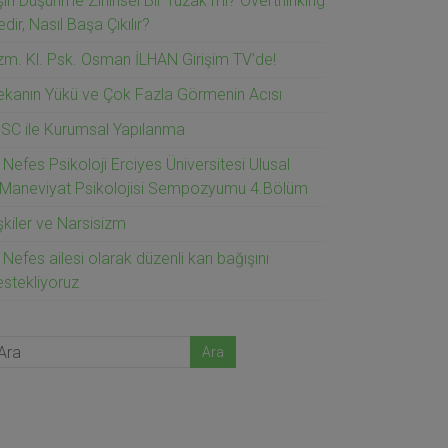
ırı Düşünme Zihinsel Bir Tuzak mı? Overthinking
dir, Nasıl Başa Çıkılır?
zm. Kl. Psk. Osman İLHAN Girişim TV’de!
ekanın Yükü ve Çok Fazla Görmenin Acısı
ISC ile Kurumsal Yapılanma
 Nefes Psikoloji Erciyes Üniversitesi Ulusal
.Maneviyat Psikolojisi Sempozyumu 4.Bölüm
işkiler ve Narsisizm
 Nefes ailesi olarak düzenli kan bağışını
estekliyoruz