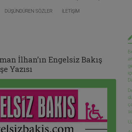
DÜŞÜNDÜREN SÖZLER
İLETİŞİM
Be
man İlhan’ın Engelsiz Bakış
as
ge
şe Yazısı
iç
Da
De
d
ça
s
U