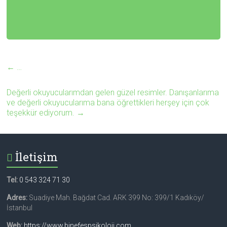
←
…
Değerli okuyucularımdan gelen güzel resimler. Danışanlarıma
ve değerli okuyucularıma bana öğrettikleri herşey için çok
teşekkür ediyorum.
→
İletişim
Tel:
0 543 324 71 30
Adres:
Suadiye Mah. Bağdat Cad. ARK 399 No: 399/1 Kadıköy/
İstanbul
Web:
https://www.binefespsikoloji.com