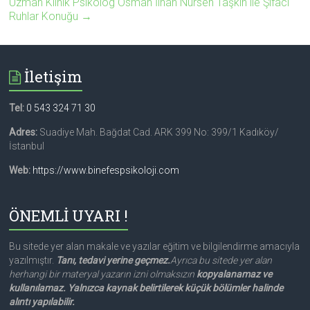
Uzman Klinik Psikolog Osman İlhan Nursen Taşkın ile Şifacı
Ruhlar Konuğu
→
İletişim
Tel:
0 543 324 71 30
Adres:
Suadiye Mah. Bağdat Cad. ARK 399 No: 399/1 Kadıköy/
İstanbul
Web:
https://www.binefespsikoloji.com
ÖNEMLİ UYARI !
Bu sitede yer alan makale ve yazılar eğitim ve bilgilendirme amacıyla
yazılmıştır.
Tanı, tedavi yerine geçmez.
Ayrıca bu sitede yer alan
herhangi bir materyal yazarın izni olmaksızın
kopyalanamaz ve
kullanılamaz. Yalnızca kaynak belirtilerek küçük bölümler halinde
alıntı yapılabilir.